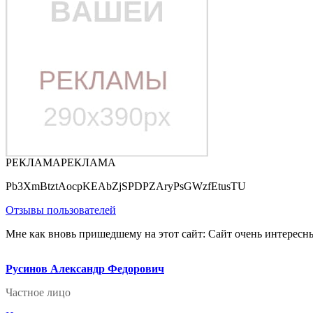
РЕКЛАМА
РЕКЛАМА
Pb3XmBtztAocpKEAbZjSPDPZAryPsGWzfEtusTU
Отзывы пользователей
Мне как вновь пришедшему на этот сайт: Сайт очень интересны
Русинов Александр Федорович
Частное лицо