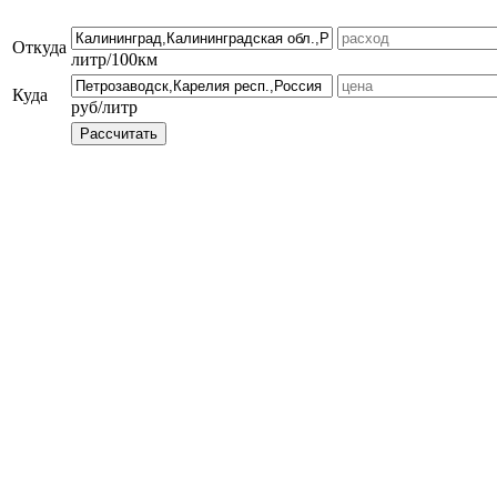
Откуда
литр/100км
Куда
руб/литр